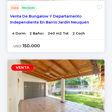
Casa
Neuquén
Venta De Bungalow Y Departamento
Independiente En Barrio Jardín Neuquén
4 Dorm
2 Baño
240 m2 Tot
2 Coch
/s
150.000
USD
VENTA