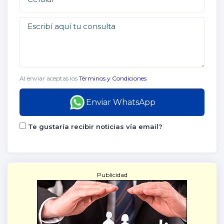
Al enviar aceptas los
Términos y Condiciones
Enviar WhatsApp
Te gustaría recibir noticias vía email?
Publicidad