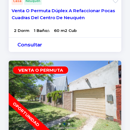
Casa
Neuquén
Venta O Permuta Dúplex A Refaccionar Pocas
Cuadras Del Centro De Neuquén
2 Dorm
1 Baño
60 m2 Cub
/s
Consultar
VENTA O PERMUTA
OPORTUNIDAD