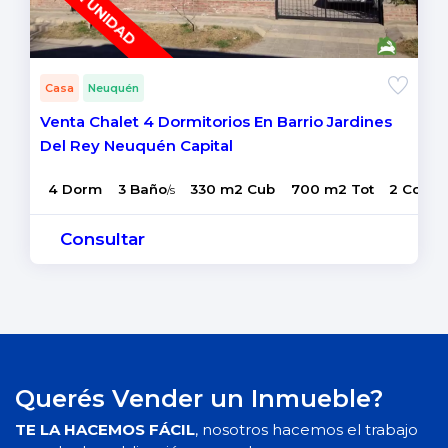
OPORTUNIDAD
Casa
Neuquén
Venta Chalet 4 Dormitorios En Barrio Jardines
Del Rey Neuquén Capital
4 Dorm
3 Baño
330 m2 Cub
700 m2 Tot
2 Coch
/s
Consultar
Querés Vender un Inmueble?
TE LA HACEMOS FÁCIL
, nosotros hacemos el trabajo