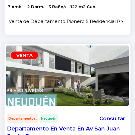
7 Amb.
2 Dorm.
3 Baño
122 m2 Cub.
/s
Venta de Departamento Pionero 5 Residencial Premium e
VENTA
Consultar
Departamentos.
Neuquén
Departamento En Venta En Av San Juan