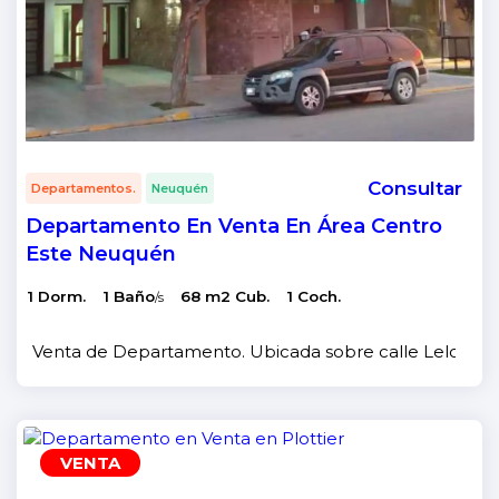
Consultar
Departamentos.
Neuquén
Departamento En Venta En Área Centro
Este Neuquén
1 Dorm.
1 Baño
68 m2 Cub.
1 Coch.
/s
Venta de Departamento. Ubicada sobre calle Leloir 315, 
VENTA