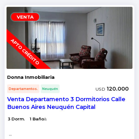
VENTA
APTO CRÉDITO
Donna Inmobiliaria
120.000
USD
Departamentos.
Neuquén
Venta Departamento 3 Dormitorios Calle
Buenos Aires Neuquén Capital
3 Dorm.
1 Baño
/s
...