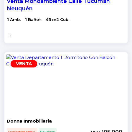
Venta Monoambiente Calle Tucumán
Neuquén
1 Amb.
1 Baño
45 m2 Cub.
/s
...
VENTA
Donna Inmobiliaria
105.000
Departamentos.
Neuquén