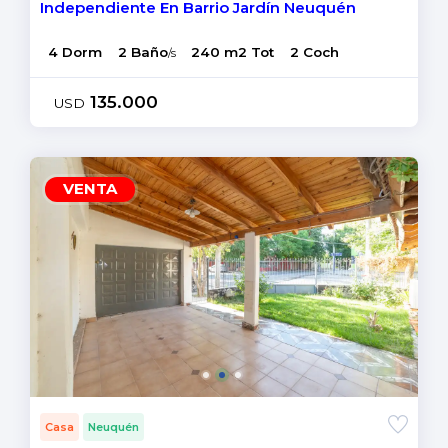
Independiente En Barrio Jardín Neuquén
4 Dorm
2 Baño
240 m2 Tot
2 Coch
/s
135.000
USD
VENTA
Casa
Neuquén