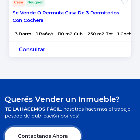
Casa
Neuquén
Se Vende O Permuta Casa De 3 Dormitorios
Con Cochera
3 Dorm
1 Baño
110 m2 Cub
250 m2 Tot
1 Coch
/s
Consultar
Querés Vender un Inmueble?
TE LA HACEMOS FÁCIL
, nosotros hacemos el trabajo
pesado de publicación por vos!
Contactanos Ahora